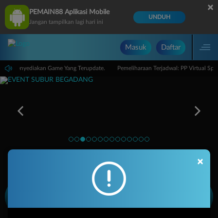
×
PEMAIN88 Aplikasi Mobile
UNDUH
Jangan tampilkan lagi hari ini
Masuk
Daftar
 Yang Menyediakan Game Yang Terupdate.
Pemeliharaan Terjadwal: PP Virtual Spo
×
JACKPOT
PLAY
IDR
12,690,940,020