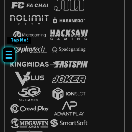
Tap Me!