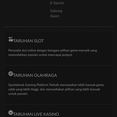
E-Sports
Sabung
Ayam
TARUHAN SLOT
Penyedia slot online dengan beragam pilihan game menarik yang
memudahkan pemain untuk mencapai jackpot
TARUHAN OLAHRAGA
Sportsbook Gaming Platform Terbaik menawarkan lebih banyak game,
odds yang lebih tinggi, dan menyediakan pilihan yang lebih banyak
untuk pemain.
TARUHAN LIVE KASINO