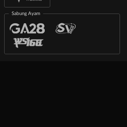
Sabung Ayam