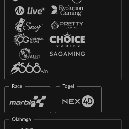
Race
Togel
Olahraga