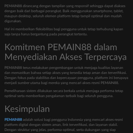
PEMAIN88 dirancang dengan tampilan yang responsif sehingga dapat diakses
dengan baik dari berbagai perangkat. Baik menggunakan smartphone, tablet,
maupun desktop, seluruh elemen platform tetap tampil optimal dan mudah
digunakan.
Hal ini memberikan fleksibilitas bagi pengguna untuk tetap terhubung kapan
saja tanpa harus bergantung pada perangkat tertentu.
Komitmen PEMAIN88 dalam
Menyediakan Akses Terpercaya
PEMAIN88 terus melakukan pengembangan untuk menjaga kualitas layanan
dan memastikan bahwa setiap akses yang tersedia tetap aman dan terverifikasi.
Dengan fokus pada stabilitas dan kepercayaan pengguna, platform ini berupaya
menjadi sumber utama bagi mereka yang mencari akses resmi PEMAIN88.
Pemeliharaan sistem dilakukan secara berkala untuk menjaga performa tetap
optimal serta memberikan pengalaman terbaik bagi seluruh pengguna.
Kesimpulan
PEMAIN88
adalah solusi bagi pengguna Indonesia yang mencari akses resmi
platform digital dengan sistem aman, link terverifikasi, dan layanan stabil.
Dengan struktur yang jelas, performa optimal, serta dukungan yang siap