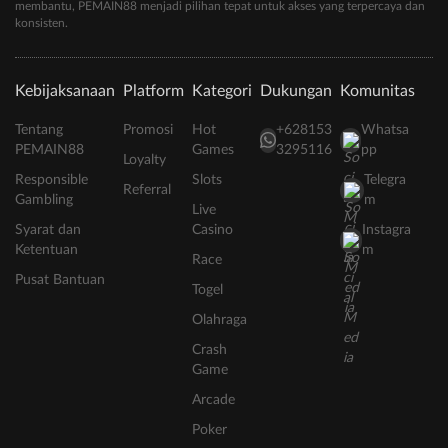
membantu, PEMAIN88 menjadi pilihan tepat untuk akses yang terpercaya dan
konsisten.
Kebijaksanaan
Platform
Kategori
Dukungan
Komunitas
Tentang
Promosi
Hot
+628153
Whatsa
PEMAIN88
Games
3295116
pp
Loyalty
Responsible
Slots
Telegra
Referral
Gambling
m
Live
Syarat dan
Casino
Instagra
Ketentuan
m
Race
Pusat Bantuan
Togel
Olahraga
Crash
Game
Arcade
Poker