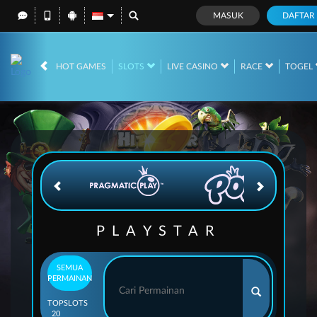
MASUK
DAFTAR
IDR
12,746,153,
HOT GAMES
SLOTS
LIVE CASINO
RACE
TOGEL
PLAYSTAR
SEMUA
PERMAINAN
TOP
SLOTS
20