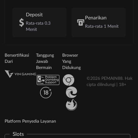
Deposit
Penarikan
Rata-rata 0.3
Rata-rata 1 Menit
Menit
Bersertifikasi
Tanggung
Browser
Dari
Jawab
Yang
Bermain
Didukung
©2026 PEMAIN88. Hak
cipta dilindungi | 18+
Platform Penyedia Layanan
Slots