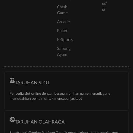
Crash
Game
Arcade
Poker
E-Sports
Sabung
Ayam
TARUHAN SLOT
Penyedia slot online dengan beragam pilihan game menarik yang
memudahkan pemain untuk mencapai jackpot
TARUHAN OLAHRAGA
Sportsbook Gaming Platform Terbaik menawarkan lebih banyak game,