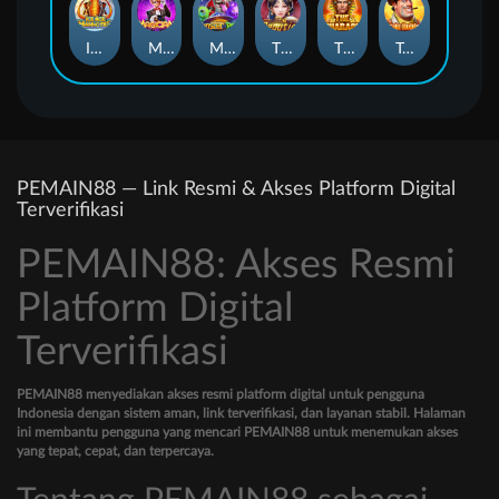
Ice Age Mammoths
Magician
Monster Pop
The Beauties
The Pharaoh
Train Robber
PEMAIN88 — Link Resmi & Akses Platform Digital
Terverifikasi
PEMAIN88: Akses Resmi
Platform Digital
Terverifikasi
PEMAIN88 menyediakan akses resmi platform digital untuk pengguna
Indonesia dengan sistem aman, link terverifikasi, dan layanan stabil. Halaman
ini membantu pengguna yang mencari PEMAIN88 untuk menemukan akses
yang tepat, cepat, dan terpercaya.