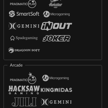
Arcade