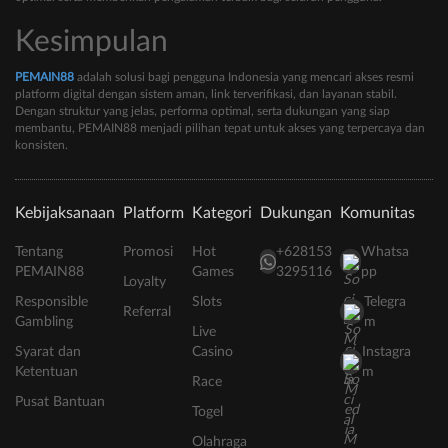
Kesimpulan
PEMAIN88
adalah solusi bagi pengguna Indonesia yang mencari akses resmi
platform digital dengan sistem aman, link terverifikasi, dan layanan stabil.
Dengan struktur yang jelas, performa optimal, serta dukungan yang siap
membantu, PEMAIN88 menjadi pilihan tepat untuk akses yang terpercaya dan
konsisten.
Kebijaksanaan
Platform
Kategori
Dukungan
Komunitas
Tentang
Promosi
Hot
+628153
Whatsa
PEMAIN88
Games
3295116
pp
Loyalty
Responsible
Slots
Telegra
Referral
Gambling
m
Live
Syarat dan
Casino
Instagra
Ketentuan
m
Race
Pusat Bantuan
Togel
Olahraga