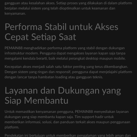
gangguan atau kesalahan akses. Setiap proses yang dilakukan di dalam platform
berjalan melalui sistem yang telah dioptimalkan untuk keamanan dan
kenyamanan.
Performa Stabil untuk Akses
Cepat Setiap Saat
PEMAIN88 menghadirkan performa platform yang stabil dengan dukungan
infrastruktur modern. Pengguna dapat mengakses layanan kapan saja tanpa
mengalami kendala berarti, baik melalui perangkat desktop maupun mobile.
Kecepatan akses menjadi salah satu faktor penting yang terus dikembangkan.
Dengan sistem yang ringan dan responsif, pengguna dapat menjelajahi platform
dengan lancar tanpa hambatan loading atau gangguan teknis.
Layanan dan Dukungan yang
Siap Membantu
Untuk memastikan kenyamanan pengguna, PEMAIN88 menyediakan layanan
dukungan yang siap membantu kapan saja. Tim support hadir untuk
memberikan informasi, solusi, dan panduan terkait akses maupun penggunaan
platform.
Pendekatan ini bertujuan untuk memberikan pengalaman yang lebih aman dan