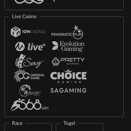
Live Casino
Race
Togel