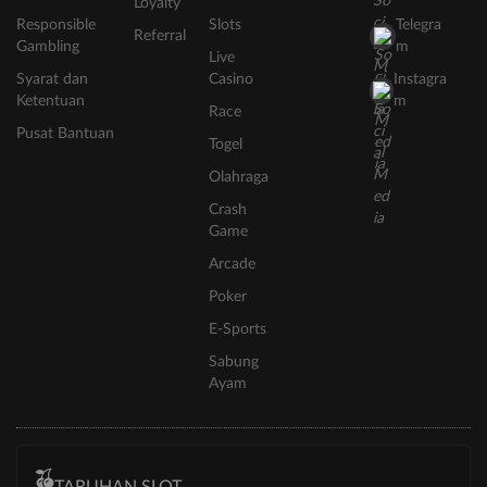
Loyalty
Responsible
Slots
Telegra
Referral
Gambling
m
Live
Syarat dan
Casino
Instagra
Ketentuan
m
Race
Pusat Bantuan
Togel
Olahraga
Crash
Game
Arcade
Poker
E-Sports
Sabung
Ayam