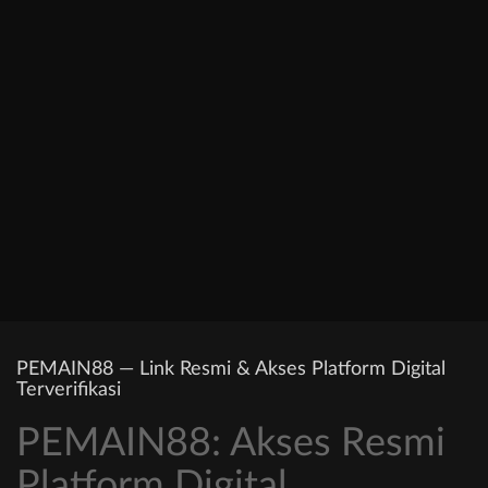
PEMAIN88 — Link Resmi & Akses Platform Digital
Terverifikasi
PEMAIN88: Akses Resmi
Platform Digital