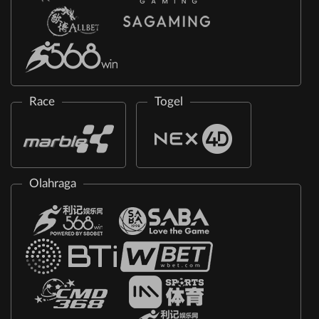
Race
Togel
Olahraga