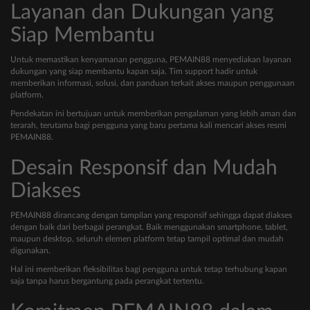
Layanan dan Dukungan yang
Siap Membantu
Untuk memastikan kenyamanan pengguna, PEMAIN88 menyediakan layanan
dukungan yang siap membantu kapan saja. Tim support hadir untuk
memberikan informasi, solusi, dan panduan terkait akses maupun penggunaan
platform.
Pendekatan ini bertujuan untuk memberikan pengalaman yang lebih aman dan
terarah, terutama bagi pengguna yang baru pertama kali mencari akses resmi
PEMAIN88.
Desain Responsif dan Mudah
Diakses
PEMAIN88 dirancang dengan tampilan yang responsif sehingga dapat diakses
dengan baik dari berbagai perangkat. Baik menggunakan smartphone, tablet,
maupun desktop, seluruh elemen platform tetap tampil optimal dan mudah
digunakan.
Hal ini memberikan fleksibilitas bagi pengguna untuk tetap terhubung kapan
saja tanpa harus bergantung pada perangkat tertentu.