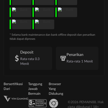
* Selama bank maintenance dan bank offline deposit dan penarikan
tidak dapat diproses
Deposit
Penarikan
Rata-rata 0.3
Rata-rata 1 Menit
Menit
Bersertifikasi
Tanggung
Browser
Dari
Jawab
Yang
Bermain
Didukung
©2026 PEMAIN88. Hak
cipta dilindungi | 18+