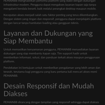
PEMAIN88 menghadirkan performa platform yang stabil dengan dukungan
infrastruktur modern. Pengguna dapat mengakses layanan kapan saja tanpa
mengalami kendala berarti, baik melalui perangkat desktop maupun mobile.
Kecepatan akses menjadi salah satu faktor penting yang terus dikembangkan.
Dengan sistem yang ringan dan responsif, pengguna dapat menjelajahi platform
dengan lancar tanpa hambatan loading atau gangguan teknis.
Layanan dan Dukungan yang
Siap Membantu
Untuk memastikan kenyamanan pengguna, PEMAIN88 menyediakan layanan
dukungan yang siap membantu kapan saja. Tim support hadir untuk
memberikan informasi, solusi, dan panduan terkait akses maupun penggunaan
platform.
Pendekatan ini bertujuan untuk memberikan pengalaman yang lebih aman dan
terarah, terutama bagi pengguna yang baru pertama kali mencari akses resmi
PEMAIN88.
Desain Responsif dan Mudah
Diakses
PEMAIN88 dirancang dengan tampilan yang responsif sehingga dapat diakses