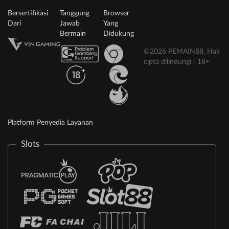
Bersertifikasi
Tanggung
Browser
Dari
Jawab
Yang
Bermain
Didukung
©2026 PEMAIN88. Hak
cipta dilindungi | 18+
Platform Penyedia Layanan
Slots