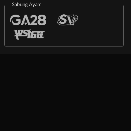
Sabung Ayam