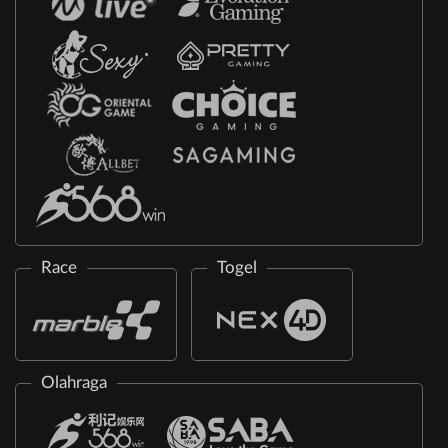
Race
Togel
Olahraga