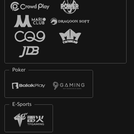
Poker
E-Sports