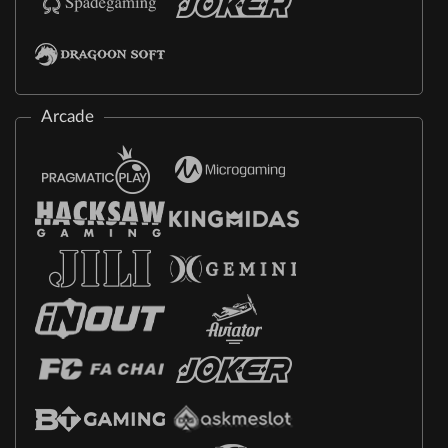
Arcade