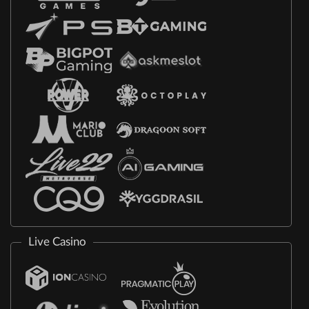
Live Casino