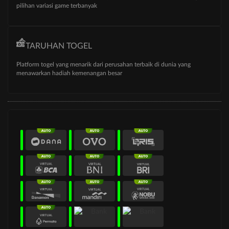
pilihan variasi game terbanyak
TARUHAN TOGEL
Platform togel yang menarik dari perusahan terbaik di dunia yang
menawarkan hadiah kemenangan besar