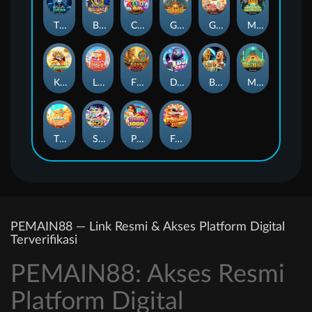
THRONE OF POSEIDON
BATTLE OF ALLIANCE
Color Bingo
GEMS MINER
GOD OF FORTUNE 2
MASTER OF GOLD MINER 2
KUNG FU LEOPARD
LUCKY TIGER
FORTUNE GEMS 2000
DJ SEAL
Book of Egypt
MASTER OF GOLD MINER
TREASURES OF EGYPT
SUPREME ACE
PINATA 1000
Fortune Lion
PEMAIN88 — Link Resmi & Akses Platform Digital
Terverifikasi
PEMAIN88: Akses Resmi
Platform Digital