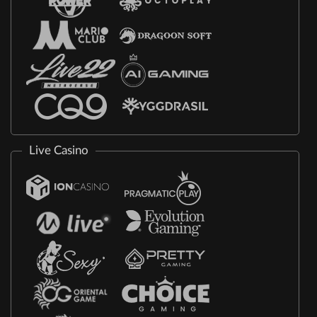
Live Casino