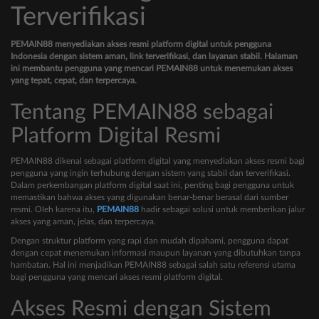
Terverifikasi
PEMAIN88 menyediakan akses resmi platform digital untuk pengguna
Indonesia dengan sistem aman, link terverifikasi, dan layanan stabil. Halaman
ini membantu pengguna yang mencari PEMAIN88 untuk menemukan akses
yang tepat, cepat, dan terpercaya.
Tentang PEMAIN88 sebagai
Platform Digital Resmi
PEMAIN88 dikenal sebagai platform digital yang menyediakan akses resmi bagi
pengguna yang ingin terhubung dengan sistem yang stabil dan terverifikasi.
Dalam perkembangan platform digital saat ini, penting bagi pengguna untuk
memastikan bahwa akses yang digunakan benar-benar berasal dari sumber
resmi. Oleh karena itu,
PEMAIN88
hadir sebagai solusi untuk memberikan jalur
akses yang aman, jelas, dan terpercaya.
Dengan struktur platform yang rapi dan mudah dipahami, pengguna dapat
dengan cepat menemukan informasi maupun layanan yang dibutuhkan tanpa
hambatan. Hal ini menjadikan PEMAIN88 sebagai salah satu referensi utama
bagi pengguna yang mencari akses resmi platform digital.
Akses Resmi dengan Sistem