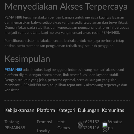
Menyediakan Akses Terpercaya
PEMAIN88 terus melakukan pengembangan untuk menjaga kualitas layanan
dan memastikan bahwa setiap akses yang tersedia tetap aman dan terverifikasi.
Dengan fokus pada stabilitas dan kepercayaan pengguna, platform ini berupaya
menjadi sumber utama bagi mereka yang mencari akses resmi PEMAIN88.
Pemeliharaan sistem dilakukan secara berkala untuk menjaga performa tetap
optimal serta memberikan pengalaman terbaik bagi seluruh pengguna.
Kesimpulan
PEMAIN88
adalah solusi bagi pengguna Indonesia yang mencari akses resmi
platform digital dengan sistem aman, link terverifikasi, dan layanan stabil.
Dengan struktur yang jelas, performa optimal, serta dukungan yang siap
membantu, PEMAIN88 menjadi pilihan tepat untuk akses yang terpercaya dan
konsisten.
Kebijaksanaan
Platform
Kategori
Dukungan
Komunitas
Tentang
Promosi
Hot
+628153
Whatsa
PEMAIN88
Games
3295116
pp
Loyalty