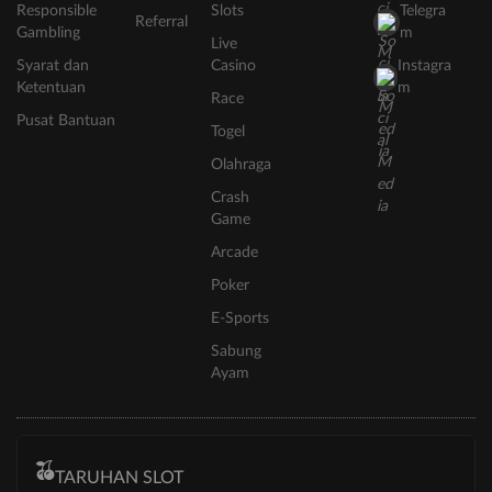
Responsible
Slots
Telegra
Referral
Gambling
m
Live
Syarat dan
Casino
Instagra
Ketentuan
m
Race
Pusat Bantuan
Togel
Olahraga
Crash
Game
Arcade
Poker
E-Sports
Sabung
Ayam
TARUHAN SLOT