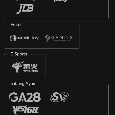
Poker
E-Sports
Sabung Ayam