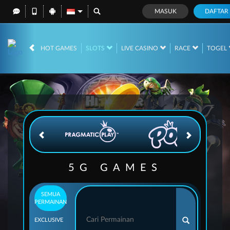
MASUK
DAFTAR
IDR
12,680,141,
HOT GAMES
SLOTS
LIVE CASINO
RACE
TOGEL
5G GAMES
SEMUA
PERMAINAN
EXCLUSIVE