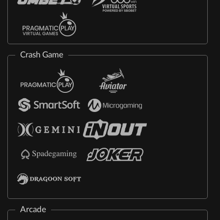
Crash Game
Arcade