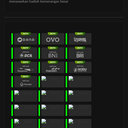
menawarkan hadiah kemenangan besar