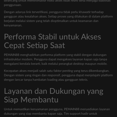
dirancang untuk meminimalisir risiko akses tidak resmi serta menjaga stabilitas
penggunaan.
Dengan adanya link terverifikasi, pengguna tidak perlu khawatir terhadap
gangguan atau kesalahan akses. Setiap proses yang dilakukan di dalam platform
berjalan melalui sistem yang telah dioptimalkan untuk keamanan dan
kenyamanan.
Performa Stabil untuk Akses
Cepat Setiap Saat
PEMAIN88 menghadirkan performa platform yang stabil dengan dukungan
infrastruktur modern. Pengguna dapat mengakses layanan kapan saja tanpa
mengalami kendala berarti, baik melalui perangkat desktop maupun mobile.
Kecepatan akses menjadi salah satu faktor penting yang terus dikembangkan.
Dengan sistem yang ringan dan responsif, pengguna dapat menjelajahi platform
dengan lancar tanpa hambatan loading atau gangguan teknis.
Layanan dan Dukungan yang
Siap Membantu
Untuk memastikan kenyamanan pengguna, PEMAIN88 menyediakan layanan
dukungan yang siap membantu kapan saja. Tim support hadir untuk