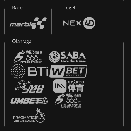
Race
Togel
Olahraga