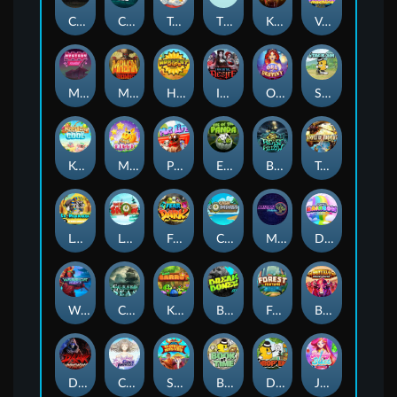
Chaos Crew
Cubes 2
Tai The Toad
The Respinners
Klowns
Vending Machine
Mystery Motel
Mayan Stackways
Harvest Wilds
Immortal Desire
Orb of Destiny
Stack'em
Keep 'em Cool
Magic Piggy
Pug Life
Eye of the Panda
Beast Below
Temple of Torment
Le Pharaoh
Let It Snow
Fear the Dark
Cash Compass
Miami Multiplier
Double Rainbow
Warrior Ways
Cursed Seas
King Carrot
Break Bones
Forest Fortune
Buffalo Stack'n'Sync
Dark Summoning
Cloud Princess
Shaolin Master
Book of Time
Drop'em
Jelly Slice