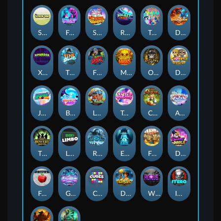
Stick'em
Feel The Beat
Snow Slingers
Rocket Reels
Twisted Lab
Dragon’s Domain
Xpander
Time Spinners
Fire My Laser
Mighty Masks
Outlasw Inc
Donut Division
Joker Bombs
BOUNCY BOMBS
Le Viking
Tasty Treats
Cash Quest
Alpha Eagle
The Bowery Boys
Limbo
Rise of Ymir
Evil Eyes
Frank's Farm
DONNY DOUGH
Frutz
Gronk's Gems
Cubes
Dawn of Kings
Wings of Horus
ITERO