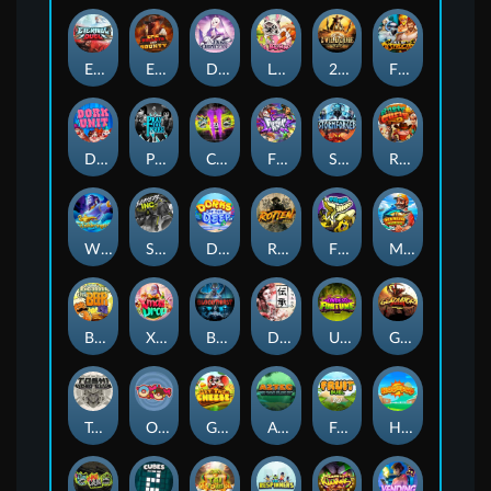
Eternal Duel
EPIC BULLETS & BOUNTY
Dusk Princess
Le Bunny
2 Wild 2 Die
Fist Of Destruction
Dork Unit
Pray for Three
Chaos Crew 2
Fighter Pit
Stormforged
Rusty & Curly
Wishbringer
Slayers Inc
Dorks of The Deep
Rotten
FRKN Bananas
Marlin Master
Benny The Beer
Xmas Drop
Bloodthirst
Densho
Undead Fortune
Gladiator Legends
Toshi Video Club
OmNom
Get The Cheese
Aztec Twist
Fruit Duel
Hop'n'Pop