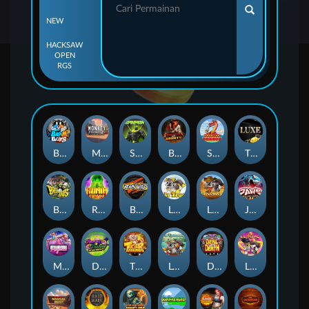
NEW
HACKSAW
OPEN
RGS
Beam Boys
Monkey Frenzy 2: Boss is Here!
Spinman
BULLETS AND BOUNTY
SMOKING DRAGON
The Luxe
BASH BROS
Ronin Stackways
Born Wild
LE ZEUS
LE COWBOY
JAWS OF JUSTICE
MIAMI MAYHEM
DONNY AND DANNY
TIGER LEGENDS
Le Fisherman
DEAL WITH DEATH
LE KING