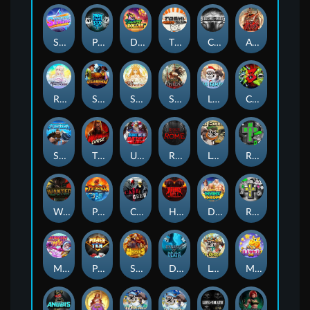
Superstar Sevens
PRAY FOR SIX
Danny Dollar
TOSHI WAYS CLUB
CIRCLE OF LIFE
ARMY OF ARES
RAINBOW PRINCESS
STEAMRUNNERS
SUN PRINCESS
SPEAR OF ATHENA
LE SANTA
CHAOS CREW 3
STORMBORN
THE WILDWOOD CURSE
Ultimate Slot of America
Reign of Rome
Le Bandit
Rad Maxx
Wanted Dead or a Wild
Phoenix
Cash Crew
Hounds Of Hell
Divine Drop
RIP City
Munchy Milo
Power of 10
Strength Of Hercules
Dynasty of Death
Le Digger
Magic Piggy OG