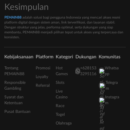
Kesimpulan
PEMAIN88
adalah solusi bagi pengguna Indonesia yang mencari akses resmi
platform digital dengan sistem aman, link terverifikasi, dan layanan stabil.
Dengan struktur yang jelas, performa optimal, serta dukungan yang siap
membantu, PEMAIN88 menjadi pilihan tepat untuk akses yang terpercaya dan
konsisten.
Kebijaksanaan
Platform
Kategori
Dukungan
Komunitas
Tentang
Promosi
Hot
+628153
Whatsa
PEMAIN88
Games
3295116
pp
Loyalty
Responsible
Slots
Telegra
Referral
Gambling
m
Live
Syarat dan
Casino
Instagra
Ketentuan
m
Race
Pusat Bantuan
Togel
Olahraga