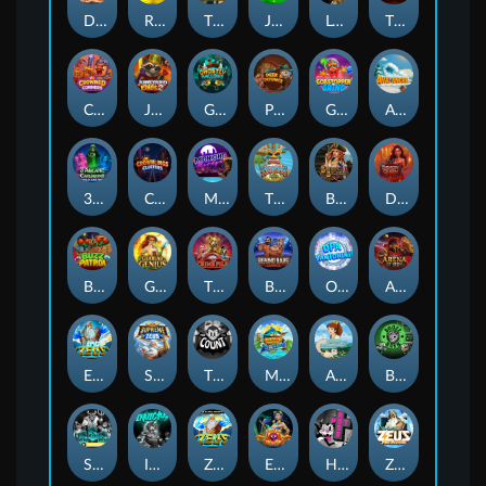
Darkside Prairie: Magical Beast
Raidmark
The Lost Book of Mummy’s Curse
Jumpasaurs
Leatherheads
The Jack & Rose
Crowned Corners
Junkyard Kings 2
Ghostly Hallows
Peek & Pounce
Gobstopper Grind
Avalanche
3 Arcane Cauldrons
Crownlings Clusters
Midnight Mirage
Tikitopia BoosterBelt
Bonnie's Buccaneers
Demon Queen
Buzz Patrol
Gearlab Genius
The Crime File
Behind Bars: Masterplan
Opa Santorini!
Arena of Iron
Epic Ze Zeus
Supreme Zeus
THE COUNT
MARLIN MASTERS: THE BIG HAUL
Aiko and the Wind Spirit
Booze Bash
SixSixSix
Invictus
Ze Zeus
Eye of Medusa
Hot Ross
Zeus Ze Zecond