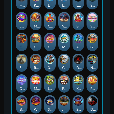
Hand of Anubis
Rise of Fortuna
LE FOOTBALL FAN
LE HOOLIGAN
Life and Death
Shadow Treasure
Lucky Multifruit
Merlin's Mania
Chicken Man
Valhalla: Wild Winter
Blaze Buddies
Sticky Candyland
Crystal Robot
Coop Clash
Chocolate Rocket
Marlin Masters Atlantis
Aliens Among Us
Grug Make Fire
Sand and Ashes
Red Rascal™
3 Cursed Chests™
Great Game Rockies
Death Becomes You
Nitro Nights
Dandy Diamonds
Max Win Machine
Le Prechaun
Fred's Food Truck
Keep 'em
Piggy Cluster Hunt
Barrel Bonanza
Wild Dojo Strike
Space Zoo
Junkyard Kings
Shadow Strike
Dark Spiral