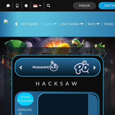
MASUK
DAFTA
IDR
12,669,204,
HOT GAMES
SLOTS
LIVE CASINO
RACE
TOGEL
HACKSAW
SEMUA
PERMAINAN
TOP
SLOTS
20