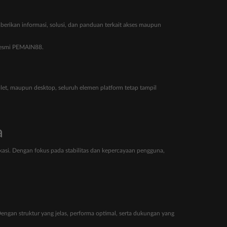
ikan informasi, solusi, dan panduan terkait akses maupun
 resmi PEMAIN88.
et, maupun desktop, seluruh elemen platform tetap tampil
a
asi. Dengan fokus pada stabilitas dan kepercayaan pengguna,
 Dengan struktur yang jelas, performa optimal, serta dukungan yang