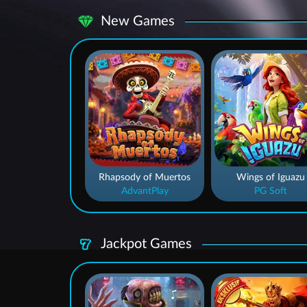
New Games
Rhapsody of Muertos
Wings of Iguazu
AdvantPlay
PG Soft
Jackpot Games