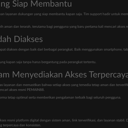
ang Siap Membantu
ayanan dukungan yang siap membantu kapan saja. Tim support hadir untuk member
ih aman dan terarah, terutama bagi pengguna yang baru pertama kali mencari akses
dah Diakses
at diakses dengan baik dari berbagai perangkat. Baik menggunakan smartphone, tabl
bung kapan saja tanpa harus bergantung pada perangkat tertentu.
m Menyediakan Akses Terpercay
ayanan dan memastikan bahwa setiap akses yang tersedia tetap aman dan terverifik
encari akses resmi PEMAIN88.
forma tetap optimal serta memberikan pengalaman terbaik bagi seluruh pengguna.
es resmi platform digital dengan sistem aman, link terverifikasi, dan layanan stabil.
 terpercaya dan konsisten.