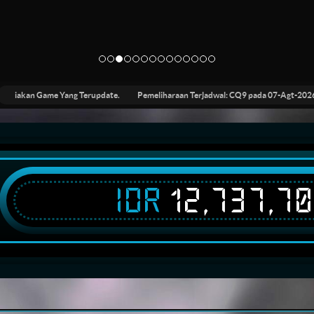
an Game Yang Terupdate.
Pemeliharaan Terjadwal: CQ9 pada 07-Agt-2026 dari 13
IDR
12,737,7