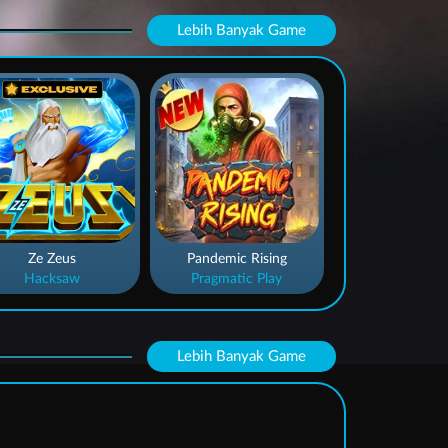
Lebih Banyak Game
Ze Zeus
Pandemic Rising
Hacksaw
Pragmatic Play
Lebih Banyak Game