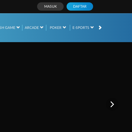
MASUK
DAFTAR
SH GAME
ARCADE
POKER
E-SPORTS
SABUNG AYAM