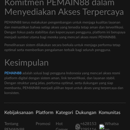
Komitmen PEMAIN88 dalam
Menyediakan Akses Terpercaya
PEMAIN88 terus melakukan pengembangan untuk menjaga kualitas layanan
dan memastikan bahwa setiap akses yang tersedia tetap aman dan terverifikasi.
Dengan fokus pada stabilitas dan kepercayaan pengguna, platform ini berupaya
menjadi sumber utama bagi mereka yang mencari akses resmi PEMAIN88.
Pemeliharaan sistem dilakukan secara berkala untuk menjaga performa tetap
optimal serta memberikan pengalaman terbaik bagi seluruh pengguna.
Kesimpulan
PEMAIN88
adalah solusi bagi pengguna Indonesia yang mencari akses resmi
platform digital dengan sistem aman, link terverifikasi, dan layanan stabil.
Dengan struktur yang jelas, performa optimal, serta dukungan yang siap
membantu, PEMAIN88 menjadi pilihan tepat untuk akses yang terpercaya dan
konsisten.
Kebijaksanaan
Platform
Kategori
Dukungan
Komunitas
Tentang
Promosi
Hot
+628153
Whatsa
PEMAIN88
Games
3295116
pp