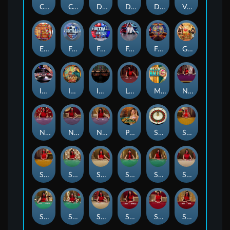
Craps
Crazy Coin Flip
Dead or Alive: Saloon
Deal or No Deal
Dragon_Tiger
VIP Always 6 Blackjack 1
Extra Chilli Epic Spin
Football Studio
Football Studio Dice
Football_Studio
Fortune_Wheel
Gonzo's Treasure Map
Immersive_Roulette
Imperial Quest
Instant_Roulette
Lightning_Baccarat
Mega Ball
No_Comm_Baccarat
No_Comm_Speed_Baccarat_A
No_Comm_Speed_Baccarat_B
No_Comm_Speed_Baccarat_C
Prosperity Tree Baccarat
Speed_Auto_Roulette
Speed_Baccarat_A
Speed_Baccarat_B
Speed_Baccarat_C
Speed_Baccarat_D
Speed_Baccarat_E
Speed_Baccarat_F
Speed_Baccarat_G
Speed_Baccarat_H
Speed_Baccarat_I
Speed_Baccarat_J
Speed_Baccarat_k
Speed_Baccarat_L
Speed_Baccarat_N