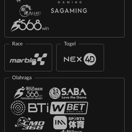
Race
Togel
Olahraga