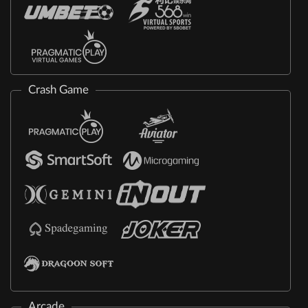
Crash Game
Arcade