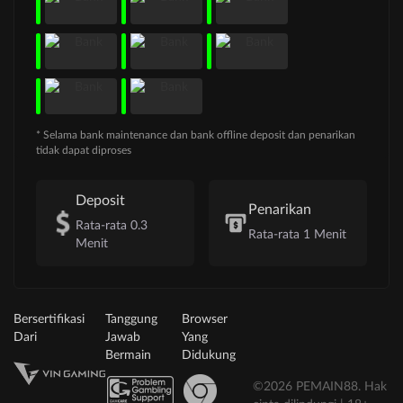
* Selama bank maintenance dan bank offline deposit dan penarikan
tidak dapat diproses
Deposit
Penarikan
Rata-rata 0.3
Rata-rata 1 Menit
Menit
Bersertifikasi
Tanggung
Browser
Dari
Jawab
Yang
Bermain
Didukung
©2026 PEMAIN88. Hak