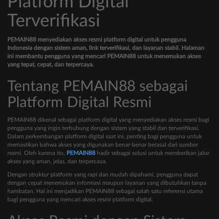
Platform Digital
Terverifikasi
PEMAIN88 menyediakan akses resmi platform digital untuk pengguna
Indonesia dengan sistem aman, link terverifikasi, dan layanan stabil. Halaman
ini membantu pengguna yang mencari PEMAIN88 untuk menemukan akses
yang tepat, cepat, dan terpercaya.
Tentang PEMAIN88 sebagai
Platform Digital Resmi
PEMAIN88 dikenal sebagai platform digital yang menyediakan akses resmi bagi
pengguna yang ingin terhubung dengan sistem yang stabil dan terverifikasi.
Dalam perkembangan platform digital saat ini, penting bagi pengguna untuk
memastikan bahwa akses yang digunakan benar-benar berasal dari sumber
resmi. Oleh karena itu,
PEMAIN88
hadir sebagai solusi untuk memberikan jalur
akses yang aman, jelas, dan terpercaya.
Dengan struktur platform yang rapi dan mudah dipahami, pengguna dapat
dengan cepat menemukan informasi maupun layanan yang dibutuhkan tanpa
hambatan. Hal ini menjadikan PEMAIN88 sebagai salah satu referensi utama
bagi pengguna yang mencari akses resmi platform digital.