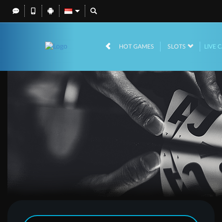
HOT GAMES
SLOTS
LIVE 