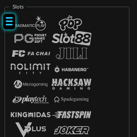
Tap Me!
Slots