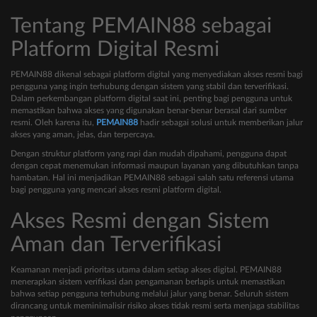
Tentang PEMAIN88 sebagai
Platform Digital Resmi
PEMAIN88 dikenal sebagai platform digital yang menyediakan akses resmi bagi
pengguna yang ingin terhubung dengan sistem yang stabil dan terverifikasi.
Dalam perkembangan platform digital saat ini, penting bagi pengguna untuk
memastikan bahwa akses yang digunakan benar-benar berasal dari sumber
resmi. Oleh karena itu,
PEMAIN88
hadir sebagai solusi untuk memberikan jalur
akses yang aman, jelas, dan terpercaya.
Dengan struktur platform yang rapi dan mudah dipahami, pengguna dapat
dengan cepat menemukan informasi maupun layanan yang dibutuhkan tanpa
hambatan. Hal ini menjadikan PEMAIN88 sebagai salah satu referensi utama
bagi pengguna yang mencari akses resmi platform digital.
Akses Resmi dengan Sistem
Aman dan Terverifikasi
Keamanan menjadi prioritas utama dalam setiap akses digital. PEMAIN88
menerapkan sistem verifikasi dan pengamanan berlapis untuk memastikan
bahwa setiap pengguna terhubung melalui jalur yang benar. Seluruh sistem
dirancang untuk meminimalisir risiko akses tidak resmi serta menjaga stabilitas