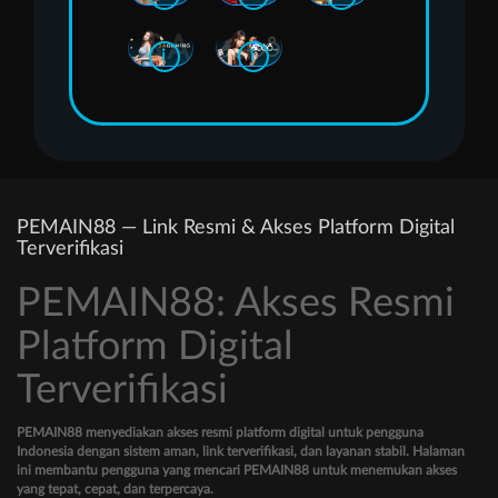
i
i
PEMAIN88 — Link Resmi & Akses Platform Digital
Terverifikasi
PEMAIN88: Akses Resmi
Platform Digital
Terverifikasi
PEMAIN88 menyediakan akses resmi platform digital untuk pengguna
Indonesia dengan sistem aman, link terverifikasi, dan layanan stabil. Halaman
ini membantu pengguna yang mencari PEMAIN88 untuk menemukan akses
yang tepat, cepat, dan terpercaya.