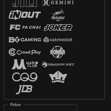
Poker