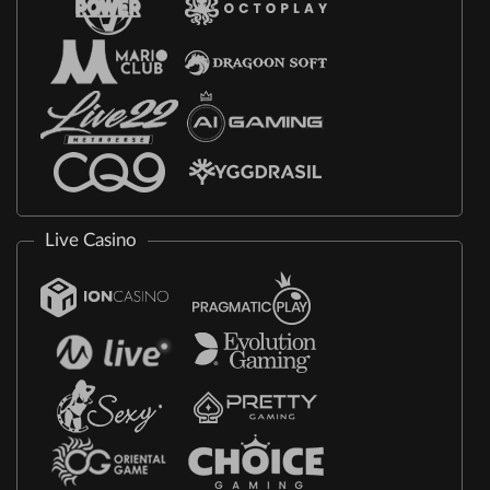
Live Casino