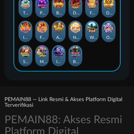
The Great Sorcery
Panthera Pardus
Buffalo Blaze
Dragon Treasure
Fortune Realm
Dragon Wish
Into the Fay: Ashley
Fiery Lady
Aztec Legacy
Neko Treasure
Wonders of Zeus
Oni Cosmic Atlas
Santa's Payday
Meta Space
Illuvium Master
Block Buster
PEMAIN88 — Link Resmi & Akses Platform Digital
Terverifikasi
PEMAIN88: Akses Resmi
Platform Digital