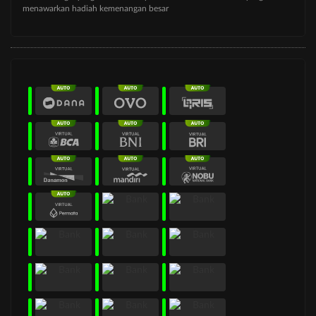
menawarkan hadiah kemenangan besar