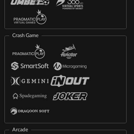
Crash Game
Arcade