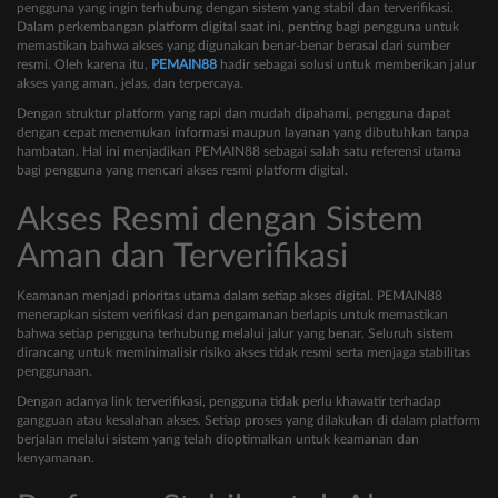
pengguna yang ingin terhubung dengan sistem yang stabil dan terverifikasi.
Dalam perkembangan platform digital saat ini, penting bagi pengguna untuk
memastikan bahwa akses yang digunakan benar-benar berasal dari sumber
resmi. Oleh karena itu,
PEMAIN88
hadir sebagai solusi untuk memberikan jalur
akses yang aman, jelas, dan terpercaya.
Dengan struktur platform yang rapi dan mudah dipahami, pengguna dapat
dengan cepat menemukan informasi maupun layanan yang dibutuhkan tanpa
hambatan. Hal ini menjadikan PEMAIN88 sebagai salah satu referensi utama
bagi pengguna yang mencari akses resmi platform digital.
Akses Resmi dengan Sistem
Aman dan Terverifikasi
Keamanan menjadi prioritas utama dalam setiap akses digital. PEMAIN88
menerapkan sistem verifikasi dan pengamanan berlapis untuk memastikan
bahwa setiap pengguna terhubung melalui jalur yang benar. Seluruh sistem
dirancang untuk meminimalisir risiko akses tidak resmi serta menjaga stabilitas
penggunaan.
Dengan adanya link terverifikasi, pengguna tidak perlu khawatir terhadap
gangguan atau kesalahan akses. Setiap proses yang dilakukan di dalam platform
berjalan melalui sistem yang telah dioptimalkan untuk keamanan dan
kenyamanan.