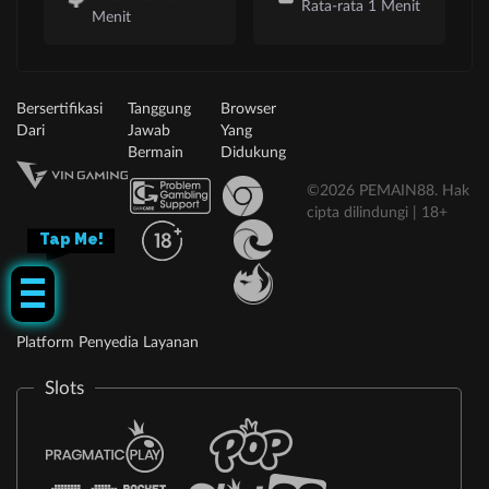
Rata-rata 1 Menit
Menit
Bersertifikasi
Tanggung
Browser
Dari
Jawab
Yang
Bermain
Didukung
©2026 PEMAIN88. Hak
cipta dilindungi | 18+
Tap Me!
Platform Penyedia Layanan
Slots