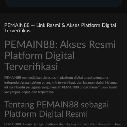
PEMAIN88 — Link Resmi & Akses Platform Digital
Terverifikasi
PEMAIN88: Akses Resmi
Platform Digital
Terverifikasi
PEMAIN88 menyediakan akses resmi platform digital untuk pengguna
Indonesia dengan sistem aman, link terverifikasi, dan layanan stabil. Halaman
ini membantu pengguna yang mencari PEMAIN88 untuk menemukan akses
yang tepat, cepat, dan terpercaya.
Tentang PEMAIN88 sebagai
Platform Digital Resmi
PEMAIN88 dikenal sebagai platform digital yang menyediakan akses resmi bagi