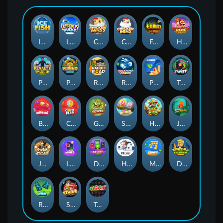
Ice Fish
Lucky Ducky
Chicken Road 2.0
Chicken Road
Forest Arrow
Hamster Run
Penalty Unlimited
Plinko Aztec
Rabbit Road
Rock Paper Scissors
Plinko 1000
Twist
Bubbles
Сoinflip
Goblin-tower
Sweet Keno
Hot-mines
Jogo Do Bicho
Joker Poker
Lucky mines
Double Online
Hilo Joker
Mines
Drop The Billionaire
Robo dice
Stairs
Triple