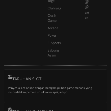
Togel
Olahraga
Crash
Game
Arcade
Poker
E-Sports
Sabung
Ayam
TARUHAN SLOT
Penyedia slot online dengan beragam pilihan game menarik yang
memudahkan pemain untuk mencapai jackpot