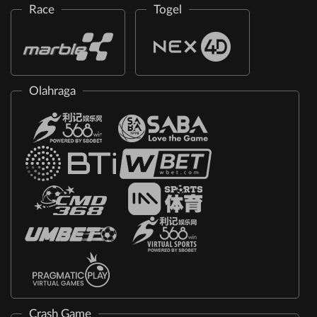
Race
Togel
Olahraga
Crash Game